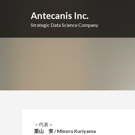
Skip
to
Antecanis Inc.
content
Strategic Data Science Company
＜代表＞
栗山 実 / Minoru Kuriyama