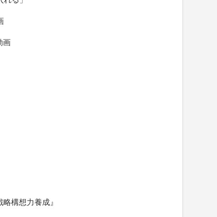
画
動画
の戦略構想力養成』