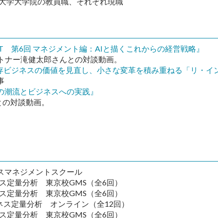
摩大学大学院の教員職、それぞれ現職
SHIFT 第6回 マネジメント編：AIと描くこれからの経営戦略』
ートナー滝健太郎さんとの対談動画。
uare wisdom『既存ビジネスの価値を見直し、小さな変革を積み重ねる
事
の潮流とビジネスへの実践』
との対談動画。
スマネジメントスクール
ネス定量分析 東京校GMS（全6回）
ネス定量分析 東京校GMS（全6回）
ジネス定量分析 オンライン（全12回）
ネス定量分析 東京校GMS（全6回）